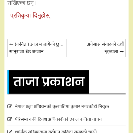
राखिएका छन् ।
प्रतिकृया दिनुहोस्
Post
(कविता) आज म जागेको छु …
अनेसास संवादको दशौँ
सानुराजा श्रेष्ठ अन्जान
शृङ्खला
navigation
ताजा प्रकाशन
नेपाल प्रज्ञा प्रतिष्ठानको कुलपतिमा कुमार नगरकोटी नियुक्त
पेरिसमा कवि दिनेश अधिकारीको एकल कविता वाचन
धार्मिक सहिष्णुतामा वर्तमान कविता समूहको चासो