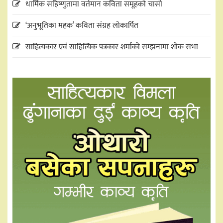
धार्मिक सहिष्णुतामा वर्तमान कविता समूहको चासो
‘अनुभूतिका महक’ कविता संग्रह लोकार्पित
साहित्यकार एवं साहित्यिक पत्रकार शर्माको सम्झनामा शोक सभा