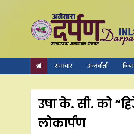
Skip
to
content
समाचार
अन्तर्वार्ता
विचा
उषा के. सी. को “ह
लोकार्पण