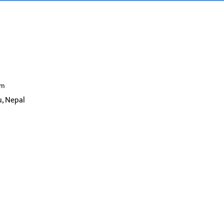
om
, Nepal