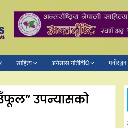
र
मनोरञ्जन
साहित्य
अनेसास गतिविधि
िउँफूल” उपन्यासको