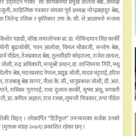
गरेर उद्घाटन गरेको सो कार्यक्रममा प्रमुख अतिथि श्रेष्ठ, अध्यक्ष
, साहित्यिक पत्रकार संघका पूर्व अध्यक्ष नरेन्द्रबहादुर श्रेष्ठ,
 जितेन्द्र रसिक र कृतिकार उषा के. सी. ले आआफ्नो मन्तव्य
िशोर पहाडी, वरिष्ठ समालोचक प्रा. डा. गोविन्दमान सिंह कार्की
योगी बुढाथोकी, पवन आलोक, विमल भौकाजी, सन्तोष श्रेष्ठ,
ाचार्य पौडेल, तेजप्रकाश श्रेष्ठ, तुलसीहरि कोइराला, राजेश खनाल,
जोशी, रुद्र अधिकारी, मन्जुश्री प्रधान, डा. शान्तिमाया गिरी, मधु
 श्रेष्ठ, मदनप्रसाद नेपाल, प्रद्युम्न जोशी, यादव भट्टराई, हरिश
 राजबाबु श्रेष्ठ सागर, नीशा के. सी., भानुप्रकाश जोशी, दी. आर.
यौपाने, राधिका गुरागाईं, राधा दुलाल कार्की, सुष्मा अंशु, भगवती
्रेती, प्रा. कपिल अज्ञात, राज रजक, लुमन्ती चित्रकार, रुपा पौडेल
रेकी थिइन् । लोकार्पित “हिउँफूल” उपन्यासका सर्जक उनको
(मुक्तक संग्रह २०७९) प्रकाशित रहेका छन् ।