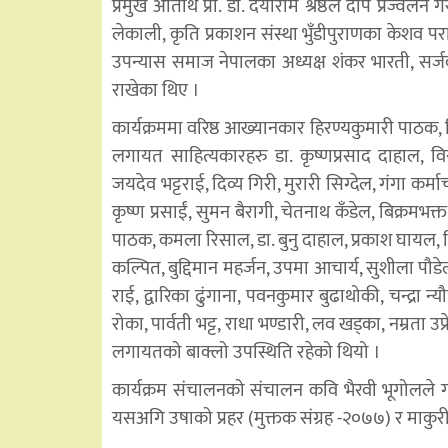
प्रमुख अतिथि प्रा. डा. दयाराम श्रेष्ठले दीप प्रज्वलन 
लेकाली, कृति प्रकाशन संस्था भुँडीपुराणका केशव पराजुली
उपन्यास समाज नेपालका अध्यक्ष शंकर भारती, सर्जक
राखेका थिए ।
कार्यक्रममा वरिष्ठ आख्यानकार हिरण्यकुमारी पाठक, क
लगायत साहित्यकारहरु डा. कृष्णप्रसाद दाहाल, वि
जयदेव भट्टराई, दिव्य गिरी, मुरारी सिग्देल, गंगा कर्म
कृष्ण प्रसाईं, सुमन बैरागी, चेतनाथ कँडेल, बिक्रमभक्त 
पाठक, कमला रिसाल, डा. बुनु दाहाल, प्रकाश घायल, दिलीप
कल्पित, बुद्दिमान महर्जन, उपमा आचार्य, सुशीला पौडेल,
राई, द्वारिका ढुंगाना, पवनकुमार बुढाथोकी, चन्द्रा न्
रोका, पार्वती भट्ट, राधा भण्डारी, लव खड्का, नम्रता उप
लगायतको बाक्लो उपस्थिति रहेको थियो ।
कार्यक्रम संचालनको संचालन कवि भैरवी भूगोलले ग
यसअगि उषाको प्रहर (मुक्तक संग्रह -२०७७) र माकुरी 