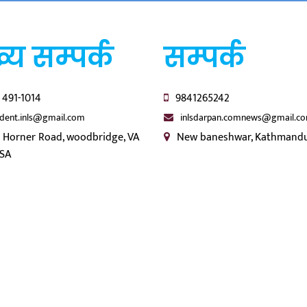
्य सम्पर्क
सम्पर्क
 491-1014
9841265242
ident.inls@gmail.com
inlsdarpan.comnews@gmail.c
 Horner Road, woodbridge, VA
New baneshwar, Kathmandu
USA