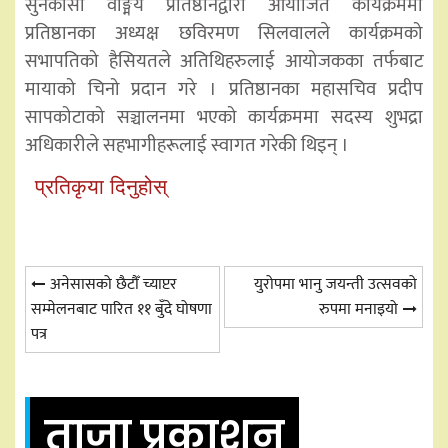
सुनकोसी वाङ्मय प्रतिष्ठानद्वारा आयोजित कार्यक्रममा
प्रतिष्ठानका अध्यक्ष छविरमण सिलवालले कार्यक्रमको
सभापतिको हैसियतले अतिथिहरुलाई आयोजकका तर्फबाट
मायाको चिनो प्रदान गरे । प्रतिष्ठानका महासचिव प्रदीप
सापकोटाको सञ्चालनमा भएको कार्यक्रममा सदस्य शुभद्रा
अधिकारीले सहभागीहरूलाई स्वागत गरेकी थिइन् ।
प्रतिकृया दिनुहोस्
Post
अनेसासको छैटौँ च्याप्टर
युरोपमा भानु जयन्ती उत्सवको
सम्मेलनबाट पारित ११ बुँदे घोषणा
रुपमा मनाइयो
navigation
पत्र
ताजा प्रकाशन