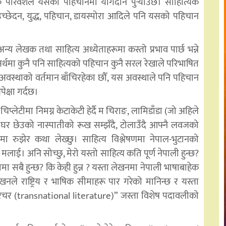
 परिवेशले यसको पहिचानमा योगदान पुर्‍याउँछ। साहित्यिक
 उच्छेदन, युद्ध, पहिचान, डायस्पोरा आदिले पनि यसको पहिचान
य लेखक तथा साहित्य अध्येताहरूमा कस्तो प्रभाव पार्छ भन्ने
मा कुनै पनि साहित्यको पहिचान कुनै सरल रेखाले परिभाषित
 अवस्थाको वर्तमान बाँचिरहेका छौँ, यस अवस्थाले पनि पहिचान
क्षा गर्दछ।
िप्लेटीमा निमग्न केटाकेटी हेर्दै म चिराङ, लामिडाँडा (जो अहिले
ो घर छेउको नास्पातीको रूख सम्झँदै, टोलाउँदै आफ्नै लवजको
णमा रुझेर कथा लेख्छु। साहित्य विश्लेषणमा नेपाल-भुटानको
 मलाई। अनि सोच्छु, मेरो यस्तो साहित्य कति पूर्ण नेपाली हुन्छ?
सामा सबै हुन्छ? कि केही हुन्न ? यस्ता लेखनमा नेपाली भाषाबाहेक
ा लेखनले राष्ट्रिय र भाषिक सीमाहरू पार गरेको मानिन्छ र यस्ता
 लिटरेचर (transnational literature)” जस्ता विशेष पदावलीको