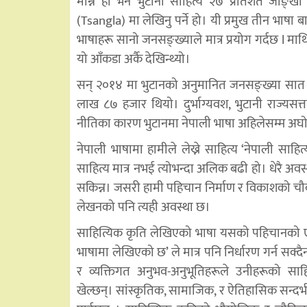
मान्ने हो भने भुटानी साहित्य २७ प्रतिशत जोङ्ख
(Tsangla) मा लेखिनु पर्ने हो। यी प्रमुख तीन भाषा
भाषाहरू सानो जनसङ्ख्याले मात्र प्रयोग गर्दछ l माथिको
यो आँकडा अर्कै देखिन्थ्यो।
सन् २०१४ मा भुटानको अनुमानित जनसङ्ख्या सात
लाख ८७ हजार थियो। दुर्भाग्यवश, भुटानी राज्यसत
नीतिका कारण भुटानमा नेपाली भाषा अहिलेसम्म अघोषि
नेपाली भाषामा हामीले लेख्ने साहित्य ‘नेपाली साहित्
साहित्य मात्र नभई त्योभन्दा अलिक बढी हो। धेरै अ
सकिन्न। जसरी हामी पहिचान निर्माण र विकाशको चौबाटो
लेखनको पनि त्यही अवस्था छ।
साहित्यिक कृति लेखिएको भाषा यसको पहिचानको एक म
भाषामा लेखिएको छ’ ले मात्र पनि निर्धारण गर्न सक्दै
र व्यक्तिगत अनुभव-अनुभूतिहरूले उनीहरूको साहि
खेल्छन्। सांस्कृतिक, सामाजिक, र ऐतिहासिक सन्दर्