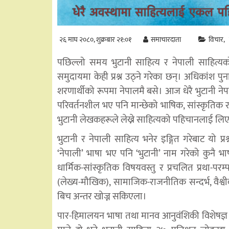
२६ माघ २०८०, शुक्रबार २१:०१
समाचारदाता
विचार
पछिल्लो समय भुटानी साहित्य र नेपाली साहित्यको 
समुदायमा केही प्रश्न उठ्ने गरेका छन्। अधिकांश पु
शरणार्थीको रूपमा नेपालमै बसे। आज धेरै भुटानी नेपा
परिवर्तनशील भए पनि मान्छेको भाषिक, सांस्कृतिक र ज
भुटानी लेखकहरूले लेख्ने साहित्यको पहिचानलाई ल
भुटानी र नेपाली साहित्य भनेर इङ्गित गरेबाट यो प्र
‘नेपाली’ भाषा भए पनि ‘भुटानी’ नाम गरेको कुनै भा
धार्मिक-सांस्कृतिक विषयवस्तु र प्रचलित प्रथा-परम
(लेख्य-मौखिक), सामाजिक-राजनीतिक सन्दर्भ, वैश्
बिच अन्तर खोज्न सकिएला।
पार-हिमालयन भाषा तथा मानव आनुवंशिकी विशेषज्ञ 