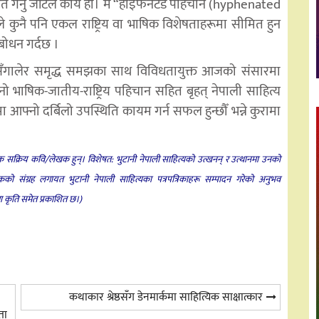
भाषित गर्नु जटिल कार्य हो। म “हाइफेनेटेड पहिचान (hyphenated
कुनै पनि एकल राष्ट्रिय वा भाषिक विशेषताहरूमा सीमित हुन
ोधन गर्दछ ।
ई अँगालेर समृद्ध समझका साथ विविधतायुक्त आजको संसारमा
ो भाषिक-जातीय-राष्ट्रिय पहिचान सहित बृहत् नेपाली साहित्य
ा आफ्नो दर्बिलो उपस्थिति कायम गर्न सफल हुन्छौँ भन्ने कुरामा
ौतम एक सक्रिय कवि/लेखक हुन्। विशेषत: भुटानी नेपाली साहित्यको उत्खनन् र उत्थानमा उनको
को संग्रह लगायत भुटानी नेपाली साहित्यका पत्रपत्रिकाहरू सम्पादन गरेको अनुभव
कृति समेत प्रकाशित छ।)
कथाकार श्रेष्ठसँग डेनमार्कमा साहित्यिक साक्षात्कार
ता