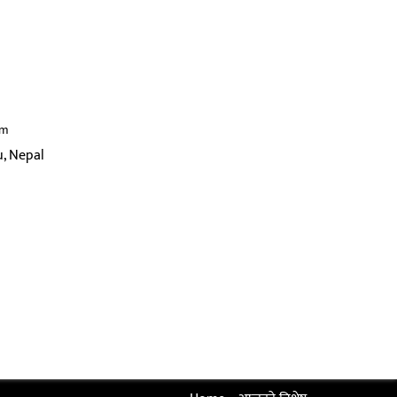
om
, Nepal