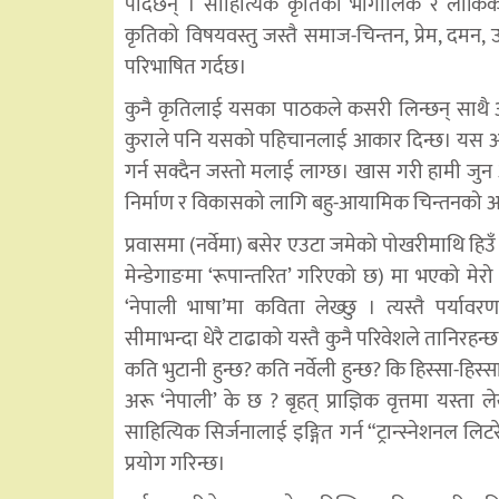
पार्दछन् । साहित्यिक कृतिको भौगोलिक र लौकिक
कृतिको विषयवस्तु जस्तै समाज-चिन्तन, प्रेम, दमन,
परिभाषित गर्दछ।
कुनै कृतिलाई यसका पाठकले कसरी लिन्छन् साथै अन्
कुराले पनि यसको पहिचानलाई आकार दिन्छ। यस अर्थ
गर्न सक्दैन जस्तो मलाई लाग्छ। खास गरी हामी जुन
निर्माण र विकासको लागि बहु-आयामिक चिन्तनको अपे
प्रवासमा (नर्वेमा) बसेर एउटा जमेको पोखरीमाथि हिउँ च
मेन्डेगाङमा ‘रूपान्तरित’ गरिएको छ) मा भएको मेर
‘नेपाली भाषा’मा कविता लेख्छु । त्यस्तै पर्यावर
सीमाभन्दा धेरै टाढाको यस्तै कुनै परिवेशले तानिरहन्छ
कति भुटानी हुन्छ? कति नर्वेली हुन्छ? कि हिस्सा-हिस्
अरू ‘नेपाली’ के छ ?
बृहत् प्राज्ञिक वृत्तमा यस्त
साहित्यिक सिर्जनालाई इङ्गित गर्न “ट्रान्स्नेशनल
प्रयोग गरिन्छ।