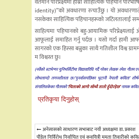
वर्तमान परिप्रेक्ष्यमा हाम्रो साहित्यिक पहिचान परि
identity)”को अवधारणा रुचाउँछु । यो अवधारणाले 
नसकेका साहित्यिक पहिचानहरूको जटिलतालाई सम्ब
साहित्यमा पहिचानको बहु-आयामिक परिप्रेक्ष्यला
आफूलाई समाहित गर्नु पर्दछ । यसो गर्दा हामी आफ्न
सागरको एक हिस्सा बन्नुका साथै गतिशील विश्व ग्रामम
म विश्वस्त छु।
(नर्वेको स्टाभेन्गर युनिभर्सिटीमा विद्यावारिधि गर्दै गरेका लेखक रमेश ग
लोभलाग्दो लगनशीलता छ।’पुनर्वासपछिका भुटानी नेपाली कविता’ शीर्षक
संगालिसकेका गौतमको ‘
चिताको आगो साँच्चै तातो हुँदोरहेछ’
नामक कविता 
प्रतिकृया दिनुहोस्
Post
अनेसासको साधारण सभाबाट नयाँ अध्यक्षमा डा. प्रकाश
पौडेल निर्विरोध निर्वाचित एवं कवयित्री ममता तिवारीको कवि