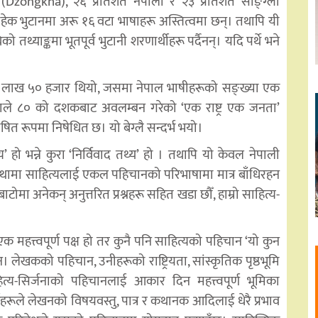
ा (Dzongkha), २६ प्रतिशत नेपाली र २३ प्रतिशत साङ्ग्ला
 बाहेक भुटानमा अरू १६ वटा भाषाहरू अस्तित्वमा छन्। तथापि यी
 तथ्याङ्कमा भूतपूर्व भुटानी शरणार्थीहरू पर्दैनन्। यदि पर्थे भने
 लाख ५० हजार थियो, जसमा नेपाल भाषीहरूको सङ्ख्या एक
्ताले ८० को दशकबाट अवलम्बन गरेको ‘एक राष्ट्र एक जनता’
त रूपमा निषेधित छ। यो बेग्लै सन्दर्भ भयो।
य’ हो भन्ने कुरा ‘निर्विवाद तथ्य’ हो । तथापि यो केवल नेपाली
वस्थामा साहित्यलाई एकल पहिचानको परिभाषामा मात्र बाँधिरहन
मा अनेकन् अनुत्तरित प्रश्नहरू सहित खडा छौँ, हाम्रो साहित्य-
हत्त्वपूर्ण पक्ष हो तर कुनै पनि साहित्यको पहिचान ‘यो कुन
न। लेखकको पहिचान, उनीहरूको राष्ट्रियता, सांस्कृतिक पृष्ठभूमि
त्य-सिर्जनाको पहिचानलाई आकार दिन महत्त्वपूर्ण भूमिका
भहरूले लेखनको विषयवस्तु, पात्र र कथानक आदिलाई धेरै प्रभाव