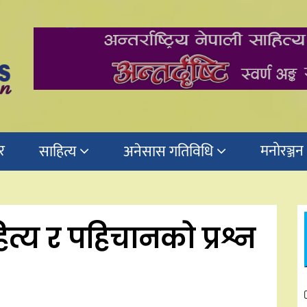
र
मनोरञ्जन
साहित्य
अनेसास गतिविधि
त्य र पहिचानको प्रश्न