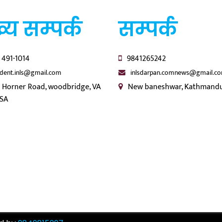
्य सम्पर्क
सम्पर्क
 491-1014
9841265242
ident.inls@gmail.com
inlsdarpan.comnews@gmail.c
 Horner Road, woodbridge, VA
New baneshwar, Kathmandu
USA