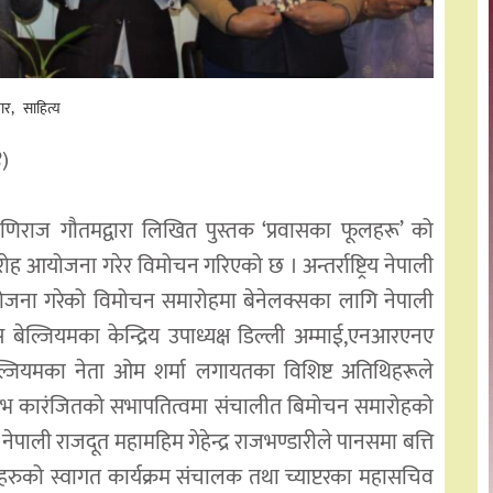
ार
साहित्य
)
णिराज गौतमद्वारा लिखित पुस्तक ‘प्रवासका फूलहरू’ को
ह आयोजना गरेर विमोचन गरिएको छ । अन्तर्राष्ट्रिय नेपाली
आयोजना गरेको विमोचन समारोहमा बेनेलक्सका लागि नेपाली
सास बेल्जियमका केन्द्रिय उपाध्यक्ष डिल्ली अम्माई,एनआरएनए
ल्जियमका नेता ओम शर्मा लगायतका विशिष्ट अतिथिहरूले
ष सौरभ कारंजितको सभापतित्वमा संचालीत बिमोचन समारोहको
पाली राजदूत महामहिम गेहेन्द्र राजभण्डारीले पानसमा बत्ति
हरुको स्वागत कार्यक्रम संचालक तथा च्याप्टरका महासचिव