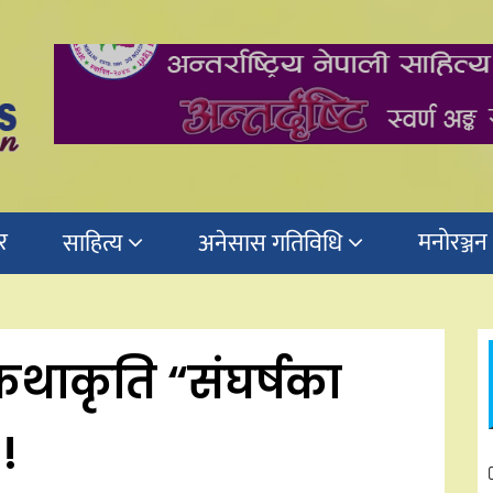
र
मनोरञ्जन
साहित्य
अनेसास गतिविधि
थाकृति “संघर्षका
!