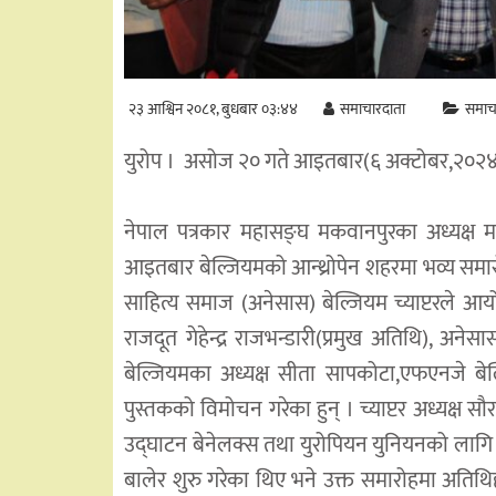
२३ आश्विन २०८१, बुधबार ०३:४४
समाचारदाता
समाच
युरोप । असोज २० गते आइतबार(६ अक्टोबर,२०२४
नेपाल पत्रकार महासङ्घ मकवानपुरका अध्यक्ष म
आइतबार बेल्जियमको आन्थ्रोपेन शहरमा भव्य समारो
साहित्य समाज (अनेसास) बेल्जियम च्याप्टरले 
राजदूत गेहेन्द्र राजभन्डारी(प्रमुख अतिथि), अने
बेल्जियमका अध्यक्ष सीता सापकोटा,एफएनजे बे
पुस्तकको विमोचन गरेका हुन् । च्याप्टर अध्यक्
उद्घाटन बेनेलक्स तथा युरोपियन युनियनको लागि ने
बालेर शुरु गरेका थिए भने उक्त समारोहमा अतिथि