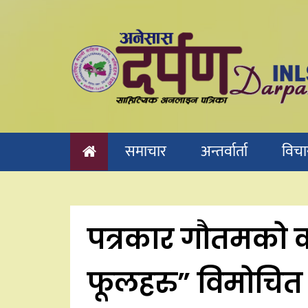
Skip
to
content
समाचार
अन्तर्वार्ता
विचा
पत्रकार गौतमको क
फूलहरु” विमोचित 