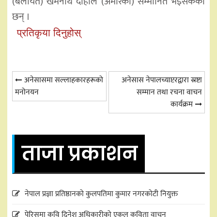
(बेलायत) खेमनाथ दाहाल (अमेरिका) सम्मानित भइसकेका
छन् ।
प्रतिकृया दिनुहोस्
Post
अनेसासमा सल्लाहकारहरूको
अनेसास नेपालच्याप्टरद्वारा स्रष्टा
मनोनयन
सम्मान तथा रचना वाचन
navigation
कार्यक्रम
ताजा प्रकाशन
नेपाल प्रज्ञा प्रतिष्ठानको कुलपतिमा कुमार नगरकोटी नियुक्त
पेरिसमा कवि दिनेश अधिकारीको एकल कविता वाचन