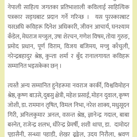
नेपाली साहित्य जगतका प्रतिभाशाली कविलाई साहित्यिक
पत्रकार सङ्घबाट प्रदान गर्ने गरिन्छ । यस पुरस्कारबाट
यसअघि कविहरू दिनेश अधिकारी, जीवन आचार्य, घनश्याम
कँडेल, मेघराज मन्जुल, उषा शेरचन, गणेश विषम, तोया गुरुङ,
प्रमोद प्रधान, पूर्ण विराम, विजय बजिमय, मन्जु काँचुली,
नरेन्द्रबहादुर श्रेष्ठ, कुन्ता शर्मा र बुँद रानालगायत कविहरू
सम्मानित भइसकेका छन् ।
त्यस्तै अन्य सम्मानित हुनेहरूमा नवराज कार्की, विश्वविमोहन
श्रेष्ठ, कृष्ण बाउसे, दुबसु क्षेत्री, महेश प्रसाई, मोहन दुवाल, कृष्ण
जोशी, डा. राममान तृषित, विमल निभा, नरेश शाक्य, मधुसूदन
गिरी, अनिलकुमार अनल, वसन्त श्रेष्ठ, ज्ञानेन्द्र गदाल, बाबा
बस्नेत, राजेन्द्र शलभ, धीरेन्द्र प्रेमर्षी, शशी थापा, डा. दामोदर
पुडासैनी, सन्ध्या पहाडी, शेखर ढुङ्गेल, उदय निरौला, श्रवण