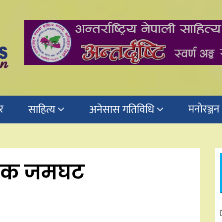
र
मनोरञ्जन
साहित्य
अनेसास गतिविधि
यिक जमघट