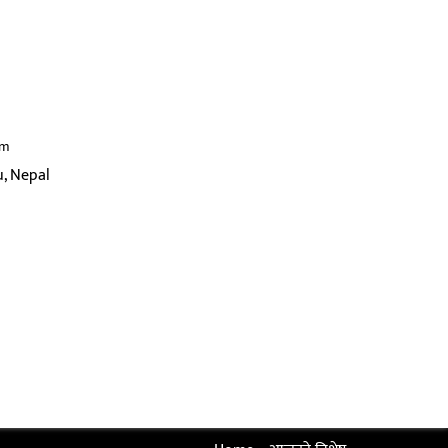
om
, Nepal