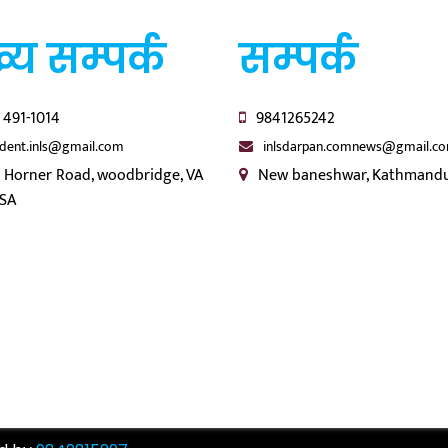
्य सम्पर्क
सम्पर्क
 491-1014
9841265242
ident.inls@gmail.com
inlsdarpan.comnews@gmail.c
 Horner Road, woodbridge, VA
New baneshwar, Kathmandu
USA