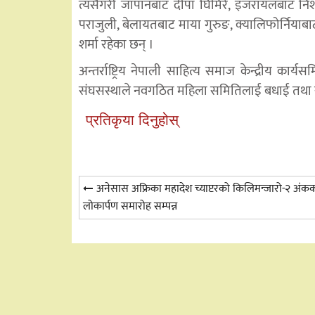
त्यसैगरी जापानबाट दीपा घिमिरे, इजरायलबाट निशा अ
पराजुली, बेलायतबाट माया गुरुङ, क्यालिफोर्नियाबाट र
शर्मा रहेका छन् ।
अन्तर्राष्ट्रिय नेपाली साहित्य समाज केन्द्रीय का
संघसस्थाले नवगठित महिला समितिलाई बधाई तथा स
प्रतिकृया दिनुहोस्
Post
अनेसास अफ्रिका महादेश च्याप्टरको किलिमन्जारो-२ अंक
लोकार्पण समारोह सम्पन्न
navigation