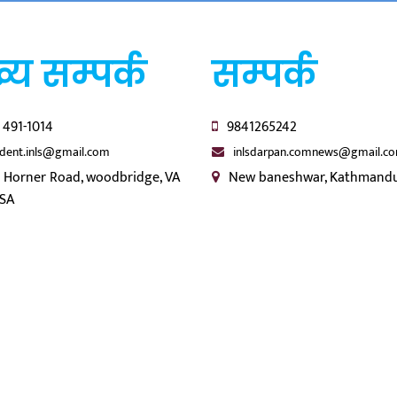
्य सम्पर्क
सम्पर्क
 491-1014
9841265242
ident.inls@gmail.com
inlsdarpan.comnews@gmail.c
 Horner Road, woodbridge, VA
New baneshwar, Kathmandu
USA