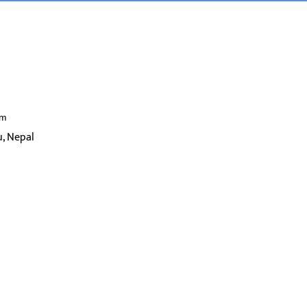
om
, Nepal