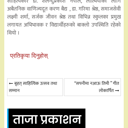
साहित्यकार डा. शैलेन्दुप्रकाश नेपाल, लात्भियाका लागि
अबैतनिक वाणिज्यदूत करण बैद्य , डा. गरिमा श्रेष्ठ, समाजसेवी
लक्ष्मी शर्मा, सर्जक जीवन श्रेष्ठ तथा विभिन्न स्कुलका प्रमुख
लगायत अभिभावक र विद्यार्थीहरुको बाक्लो उपस्थिति रहेको
थियो ।
प्रतिकृया दिनुहोस्
Post
बृहत् साहित्यिक उत्सव तथा
“सपनीमा नआऊ तिमी ” गीत
सम्मान
लोकार्पित
navigation
ताजा प्रकाशन