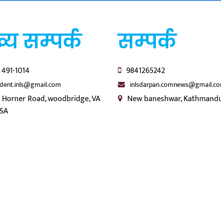
्य सम्पर्क
सम्पर्क
 491-1014
9841265242
ident.inls@gmail.com
inlsdarpan.comnews@gmail.c
 Horner Road, woodbridge, VA
New baneshwar, Kathmandu
USA