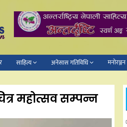
र
मनोरञ्जन
साहित्य
अनेसास गतिविधि
्र महोत्सव सम्पन्न