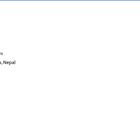
om
, Nepal