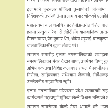
गरियो । जसमा सर्वसाधारणदेखि विद्यार्थी र अभिभावकह
इलामकी फुटबलर एन्जिला तुम्बापोको जीवनीमा 
निर्देशकको उपस्थितिमा इलाम बजार चोकको एलईडि स्
महोत्सवमा बाल चलचित्र प्रदर्शनीअन्तर्गत “शिलावाला
हलमा प्रस्तुत गरिए। सेलिब्रेटीसँग बालबालिका अन्त
मिलन चाम्स, प्रेम कुमार श्रेष्ठ, श्रीदेव भट्टराई, बाल
बालबालिकासँग खुला संवाद गरे।
समापन समारोह इलाम नगरपालिकाको सभाहलमा
नगरपालिकाका मेयर केदार थापा, उपमेयर विष्णु कुमारी 
अभिभावक तथा विशिष्ट कलाकार र चलचित्रकर्मीहरू
निरौला, साहित्यकार राधेश्याम लेकाली, निर्देशकह
उल्लेखनीय सहभागिता रह्यो।
इलाम नगरपालिका परिसरमा प्रदेश सरकारको सहयोग
कार्यक्रमले महत्वपूर्ण भूमिका खेल्ने विश्वास गरिएको 
समापन समारोहमा बोल्दै मेयर थापाले भने, “इला