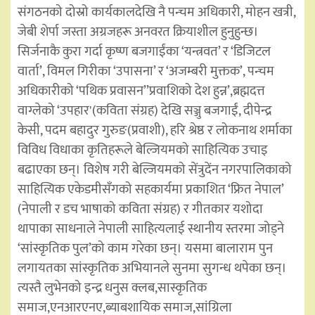
संगठनको दोस्रो कार्यकालदेखि नै पन्चम अधिकारी, मोहन खत्री,
जेबी शेर्पा जस्ता अग्रजहरू अनवरत क्रियाशील हुनुहुन्छ।
सिर्जनाकै कुरा गर्दा कृष्ण बजगाईंका ‘यन्त्रवत’ र ‘डिजिटल
वार्ता’, विमल गिरीका ‘उपासना’ र ‘अजम्बरी मुक्तक’, पन्चम
अधिकारीको ‘पथिक प्रवासन’’प्रवाशिको देश हुन्न’,ब्रह्मदत्त
वाग्लेको ‘उपहार'(कविता संग्रह) देखि सञ्जु बजगाईं, दीपेन्द्र
केसी, पदम बहादुर गुरुङ(प्रवाशी), हरि श्रेष्ठ र लोकनाथ शर्माका
विविध विधाका कृतिहरूले बेल्जियमको साहित्यिक उचाइ
बढाएका छन्। विशेष गरी बेल्जियमको सेंत्रुदेंन नगरपालिकाको
साहित्यिक एकेडमीसँगको सहकार्यमा प्रकाशित ‘फ्रित नेपाल’
(नेपाली र डच भाषाको कविता संग्रह) र गीतकार यशोदा
थापाका साधनाले नेपाली साहित्यलाई स्थानीय स्तरमा जोड्ने
‘सांस्कृतिक पुल’को काम गरेका छन्। यसमा बालाराम पुन
लगायतका सांस्कृतिक अभियानले सुनमा सुगन्ध थपेका छन्।
त्यस्तै लुभेनको इन्द्र धनुस क्लब,सास्कृतिक
समाज,एनआरएनए,ब्याबशायिक समाज,सांग्रिला