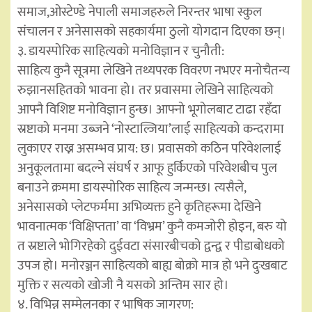
समाज,ओस्टेण्डे नेपाली समाजहरुले निरन्तर भाषा स्कुल
संचालन र अनेसासको सहकार्यमा ठुलो योगदान दिएका छन्।
३. डायस्पोरिक साहित्यको मनोविज्ञान र चुनौती:
साहित्य कुनै सूत्रमा लेखिने तथ्यपरक विवरण नभएर मनोचैतन्य
रुझानसहितको भावना हो। तर प्रवासमा लेखिने साहित्यको
आफ्नै विशिष्ट मनोविज्ञान हुन्छ। आफ्नो भूगोलबाट टाढा रहँदा
स्रष्टाको मनमा उब्जने ‘नोस्टाल्जिया’लाई साहित्यको कन्दरामा
लुकाएर राख्न असम्भव प्राय: छ। प्रवासको कठिन परिवेशलाई
अनुकूलतामा बदल्ने संघर्ष र आफू हुर्किएको परिवेशबीच पुल
बनाउने क्रममा डायस्पोरिक साहित्य जन्मन्छ। त्यसैले,
अनेसासको प्लेटफर्ममा अभिव्यक्त हुने कृतिहरूमा देखिने
भावनात्मक ‘विक्षिप्तता’ वा ‘विभ्रम’ कुनै कमजोरी होइन, बरु यो
त स्रष्टाले भोगिरहेको दुईवटा संसारबीचको द्वन्द्व र पीडाबोधको
उपज हो। मनोरञ्जन साहित्यको बाह्य बोक्रो मात्र हो भने दुःखबाट
मुक्ति र सत्यको खोजी नै यसको अन्तिम सार हो।
४. विभिन्न सम्मेलनका र भाषिक जागरण: