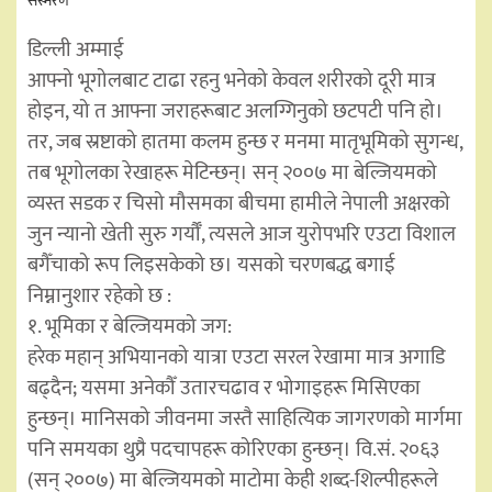
संस्मरण
डिल्ली अम्माई
आफ्नो भूगोलबाट टाढा रहनु भनेको केवल शरीरको दूरी मात्र
होइन, यो त आफ्ना जराहरूबाट अलग्गिनुको छटपटी पनि हो।
तर, जब स्रष्टाको हातमा कलम हुन्छ र मनमा मातृभूमिको सुगन्ध,
तब भूगोलका रेखाहरू मेटिन्छन्। सन् २००७ मा बेल्जियमको
व्यस्त सडक र चिसो मौसमका बीचमा हामीले नेपाली अक्षरको
जुन न्यानो खेती सुरु गर्यौँ, त्यसले आज युरोपभरि एउटा विशाल
बगैँचाको रूप लिइसकेको छ। यसको चरणबद्ध बगाई
निम्नानुशार रहेको छ :
१. भूमिका र बेल्जियमको जग:
हरेक महान् अभियानको यात्रा एउटा सरल रेखामा मात्र अगाडि
बढ्दैन; यसमा अनेकौँ उतारचढाव र भोगाइहरू मिसिएका
हुन्छन्। मानिसको जीवनमा जस्तै साहित्यिक जागरणको मार्गमा
पनि समयका थुप्रै पदचापहरू कोरिएका हुन्छन्। वि.सं. २०६३
(सन् २००७) मा बेल्जियमको माटोमा केही शब्द-शिल्पीहरूले