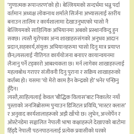
‘गुणात्मक रूपान्तरण’को हो। बेल्जियमको सन्दर्भमा भन्नु पर्दा
वर्तमान अध्यक्ष लोकनाथ शर्माले सिर्जना अभ्यासलाई स्तरीय
बनाउन तालिम र कार्यशालामा देखाउनुभएको चासो नै
बेल्जियमको साहित्यिक अभियानमा अबको प्रस्थानविन्दु हुन
सक्छ। त्यस्तै युरोपका अन्य शाखाहरुसंगको अनुभव आदान
प्रदान,सहकार्य,संयुक्त अभियानहरुमा चासो दिनु मात्र प्रयाप्त
छैन;त्यसलाई नीतिगत कार्ययोजना बनाएर कायान्वयनमा
लैजानु पर्ने टड्कारो आबश्यकता छ। मर्न लागेका शाखाहरुलाई
महत्वबोध गराएर संजीवनी दिनु पुराना र सक्रिय शाखाहरुको
कर्तब्य हो। यसमा ‘यो मेरो काम हैन केन्द्रको हो’ भनेर पन्छिनु
हुँदैन।
त्यस्तै,साहित्यलाई केवल ‘बौद्धिक विलास’बाट निकालेर नयाँ
पुस्ताको जनजिब्रोसम्म पुर्‍याउन डिजिटल प्रविधि, ‘मास्टर क्लास’
र अनुवाद कार्यशालाहरूको अझै खाँचो छ। लुभेन, अन्त्वेर्पेन र
ओस्टेनडेमा सञ्चालित नेपाली भाषा कक्षाहरूले देखाएको बाटोमा
हिँड्दै नेपाली पठनपाठनलाई प्रत्येक प्रवासीको घरको