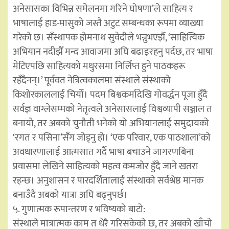
अनेसासका विभिन्न समेलनमा गरिने घोषणा’ले साहित्य र
भाषालाई हाड-मासुको जस्तै अटुट सम्बन्धका रूपमा व्याख्या
गरेको छ। सँस्थापक होमनाथ सुवेदीले भन्नुभएझैँ, ‘साहित्यिक
अभियान नदीझैँ मन्द आवाजमा अघि बढाइरहनु पर्दछ, तर भाषा
मेटिएपछि साहित्यको मधुरसमा निर्लिप्त हुने पाठकहरू
रहँदैनन्।’ पूर्ववत नेत्रित्वकालमा संस्थाले संस्थाको
किशोरकाललाई चिर्यो। पदम बिश्वकर्मादेखि गोवर्द्धन पूजा हुँदै
सर्वज्ञ वाग्लेसम्मको नेतृत्वले अनेसासलाई विश्वव्यापी सञ्जाल त
बनायो, तर अबको चुनौती भनेको यो अभियानलाई समुदायको
‘रगत र पसिना’सँग जोड्नु हो। ‘एक परिवार, एक पाठशाला’को
अवधारणालाई आत्मसात गर्दै भाषा बचाउने जागरणबिना
प्रवासमा लेखिने साहित्यको महत्व कमजोर हुँदै जाने खतरा
रहन्छ। अनुशासन र पारदर्शितालाई संस्थाको सर्वश्रेष्ठ मानक
बनाउँदै अबको यात्रा अघि बढ्नुपर्छ।
५. गुणात्मक रूपान्तरण र भविष्यको बाटो:
संस्थाले मात्रात्मक काम त धेरै गरिसकेको छ, तर अबको खाँचो