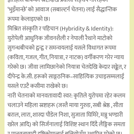
इतिहास बोकेका स्रष्टादेखि प्रवासी सङ्घर्ष गरिरहेका
‘भुइँमान्छे’ को आवाज (सबाल्टर्न चेतना) लाई सैद्धान्तिक
रूपमा केलाइएको छ।
मिश्रित संस्कृति र पहिचान (Hybridity & Identity):
युरोपेली आधुनिक जीवनशैली र नेपाली रैथाने माटोको
सुगन्धबीचको द्वन्द्व र समन्वयलाई यसले विधागत रूपमा
(कविता, गजल, गीत, नियात्रा, र नाटक) वर्गीकरण गरेर न्याय
गरेको छ। जीवा लामिछानेको नियात्रा चेतदेखि केदार सङ्केत, र
दीपेन्द्र के.सी. हरूको साङ्गठनिक–साहित्यिक उचाइसम्मलाई
यसले एउटै कसीमा राखेको छ।
नारी चेतनाको मानवतावादी स्वर: कृतिले युरोपमा रहेर कलम
चलाउने महिला स्रष्टाहरू (जस्तै माया गुरुङ, सबी श्रेष्ठ , सीता
बराल, लारा, शारदा पौडेल निशा, सुजाता घिमिरे, मञ्जु भण्डारी
खरेल आदि) को सिर्जनालाई विशिष्ट स्थान दिँदै लैङ्गिक समता