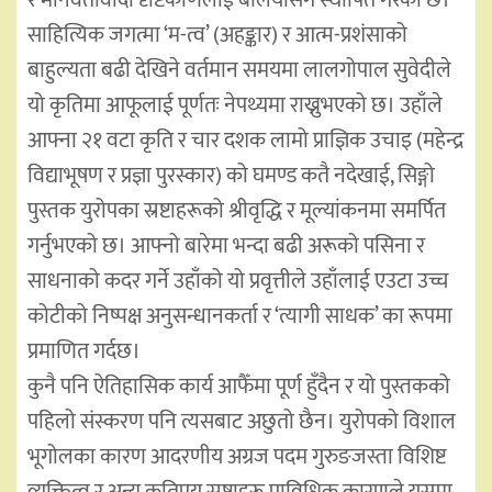
र मानवतावादी दृष्टिकोणलाई बलियोसँग स्थापित गरेको छ।
साहित्यिक जगत्मा ‘म-त्व’ (अहङ्कार) र आत्म-प्रशंसाको
बाहुल्यता बढी देखिने वर्तमान समयमा लालगोपाल सुवेदीले
यो कृतिमा आफूलाई पूर्णतः नेपथ्यमा राख्नुभएको छ। उहाँले
आफ्ना २१ वटा कृति र चार दशक लामो प्राज्ञिक उचाइ (महेन्द्र
विद्याभूषण र प्रज्ञा पुरस्कार) को घमण्ड कतै नदेखाई, सिङ्गो
पुस्तक युरोपका स्रष्टाहरूको श्रीवृद्धि र मूल्यांकनमा समर्पित
गर्नुभएको छ। आफ्नो बारेमा भन्दा बढी अरूको पसिना र
साधनाको कदर गर्ने उहाँको यो प्रवृत्तीले उहाँलाई एउटा उच्च
कोटीको निष्पक्ष अनुसन्धानकर्ता र ‘त्यागी साधक’ का रूपमा
प्रमाणित गर्दछ।
कुनै पनि ऐतिहासिक कार्य आफैँमा पूर्ण हुँदैन र यो पुस्तकको
पहिलो संस्करण पनि त्यसबाट अछुतो छैन। युरोपको विशाल
भूगोलका कारण आदरणीय अग्रज पदम गुरुङजस्ता विशिष्ट