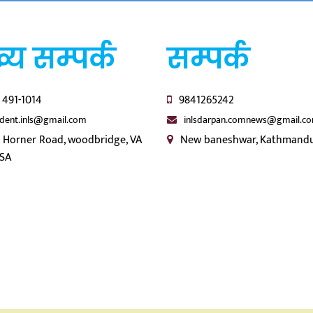
्य सम्पर्क
सम्पर्क
 491-1014
9841265242
ident.inls@gmail.com
inlsdarpan.comnews@gmail.c
 Horner Road, woodbridge, VA
New baneshwar, Kathmandu
USA