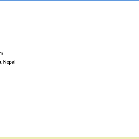
om
, Nepal