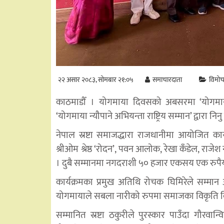
२२ असार २०८३, सोमबार २१:०५
समाचारदाता
विमो
काठमाडौँ । योगमाया दिवसको अबसरमा ‘योगमाया राष
‘योगमाया न्यौपाने अभियन्ता राष्ट्रिय सम्मान’ द्वार
नेपाल स्रष्टा समाजद्धारा राजधानीमा आयोजित कार
श्रीओम श्रेष्ठ ‘रोदन’, पवन आलोक, रेखा कँडेल, राज
। दुबै सम्मानमा नगदराशी ५० हजार एकसय एक रुपै
कार्यक्रमका प्रमुख अतिथि रोचक घिमिरेले सम्मान अर्प
योगमायाले सबला नारीको रुपमा समाजका विकृति वि
सम्मानित स्रष्टा ठकुरीले पुरस्कार पाउँदा गौरव