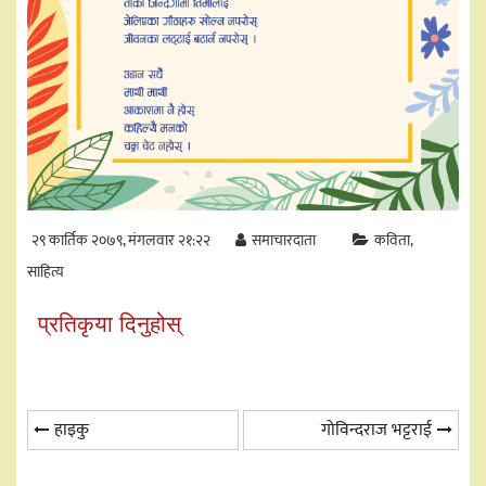
२९ कार्तिक २०७९, मंगलवार २१:२२
समाचारदाता
कविता
साहित्य
प्रतिकृया दिनुहोस्
Post
हाइकु
गोविन्दराज भट्टराई
navigation