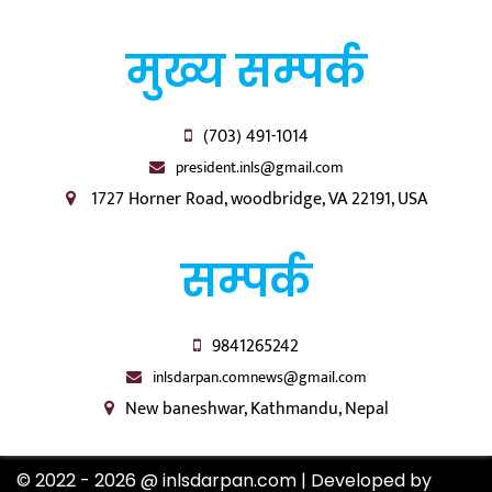
मुख्य सम्पर्क
(703) 491-1014
president.inls@gmail.com
1727 Horner Road, woodbridge, VA 22191, USA
सम्पर्क
9841265242
inlsdarpan.comnews@gmail.com
New baneshwar, Kathmandu, Nepal
© 2022 - 2026 @ inlsdarpan.com | Developed by