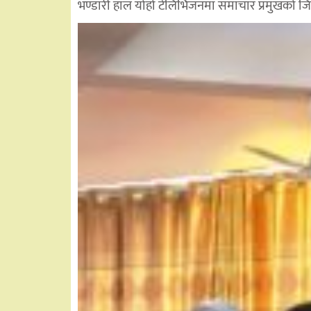
भण्डारी हाल योहो टेलिभिजनमा समाचार प्रमुखको जिम्म