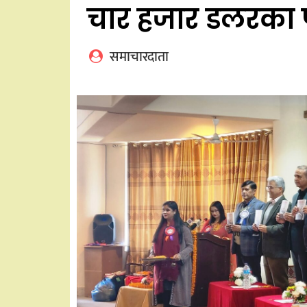
चार हजार डलरका पु
समाचारदाता