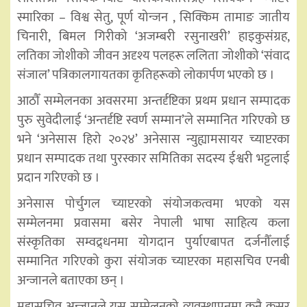
स्मारिका – विश्व सेतु, पूर्ण योन्जन , सिक्किम तामाङ जातीय
चिनारी, बिमल गिरीको ‘अजम्बरी रसुनाखरी’ हाइकुसंग्रह,
लतिका जोशीको जीवन अदृश्य पलहरू ललिता जोशीको ‘संवाद
संजाल’ पत्रिकालगायतका कृतिहरूको लोकार्पण भएको छ ।
आठौँ सम्मेलनका अवसरमा अन्तर्दृष्टिका प्रथम प्रधान सम्पादक
पुरु सुवेदीलाई ‘अन्तर्दृष्टि स्वर्ण सम्मान’ले सम्मानित गरिएको छ
भने ‘अनेसास हिरो २०२४’ अनेसास न्युह्यामसायर च्याप्टरका
प्रधान सम्पादक तथा पुरस्कार समितिका सदस्य ईश्वरी भट्टलाई
प्रदान गरिएको छ ।
अनेसास पोर्चुगल च्याप्टरको संयोजकत्वमा भएको यस
सम्मेलनमा प्रवासमा बसेर नेपाली भाषा साहित्य कला
संस्कृतिका सम्वद्र्धनमा योगदान पुर्याएबापत दर्जनौँलाई
सम्मानित गरिएको कुरा संयोजक च्याप्टरका महासचिव एनबी
अन्जानले बताएका छन् ।
महासचिव अन्जानले यस सम्मेलनको व्यवस्थापनमा कुनै कसर