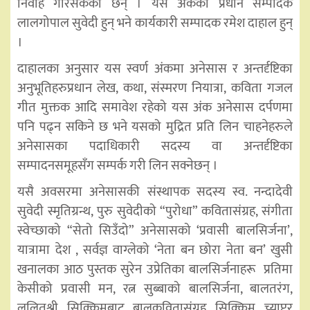
निर्वाह गरिसकेका छन् । यस अंकका प्रधान सम्पादक
लालगोपाल सुवेदी हुन् भने कार्यकारी सम्पादक रमेश दाहाल हुन्
।
दाहालका अनुसार यस स्वर्ण अंकमा अनेसास र अन्तर्दृष्टिका
अनुभूतिहरुप्रधान लेख, कथा, संस्मरण नियात्रा, कविता गजल
गीत मुक्तक आदि समावेश रहेको यस अंक अनेसास दर्पणमा
पनि पढ्न सकिने छ भने यसको मुद्रित प्रति लिन चाहनेहरुले
अनेसासका पदाधिकारी सदस्य वा अन्तर्दृष्टिका
सम्पादनसमूहसँग सम्पर्क गरी लिन सक्नेछन् ।
यसै अवसरमा अनेसासकी संस्थापक सदस्य स्व‍. नन्दादेवी
सुवेदी स्मृतिग्रन्थ, पुरु सुवेदीको “पुरोधा” कवितासंग्रह, संगीता
स्वेच्छाको “सेतो सिउँदो” अनेसासको ‘प्रवासी बालसिर्जना’,
यात्रामा देश , सर्वज्ञ वाग्लेको ‘नेता बन छोरा नेता बन’ खुसी
खनालका आठ पुस्तक सुरेन उप्रेतिका बालसिर्जनाहरू प्रतिमा
केसीको प्रवासी मन, रत्न सुब्बाको बालसिर्जना, बालतरंग,
ललितश्री सिक्किमबाट बालकवितासंग्रह सिक्किम च्याप्टर