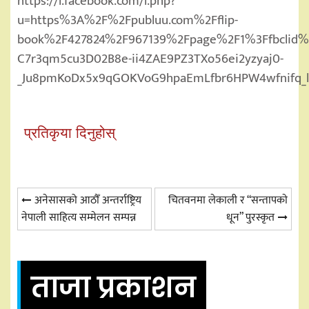
https://l.facebook.com/l.php?
u=https%3A%2F%2Fpubluu.com%2Fflip-
book%2F427824%2F967139%2Fpage%2F1%3Ffbclid%3
C7r3qm5cu3D02B8e-ii4ZAE9PZ3TXo56ei2yzyaj0-
_Ju8pmKoDx5x9qGOKVoG9hpaEmLfbr6HPW4wfnifq_lv
प्रतिकृया दिनुहोस्
Post
अनेसासको आठौँ अन्तर्राष्ट्रिय
चितवनमा लेकाली र “सन्तापकाे
नेपाली साहित्य सम्मेलन सम्पन्न
धून” पुरस्कृत
navigation
ताजा प्रकाशन