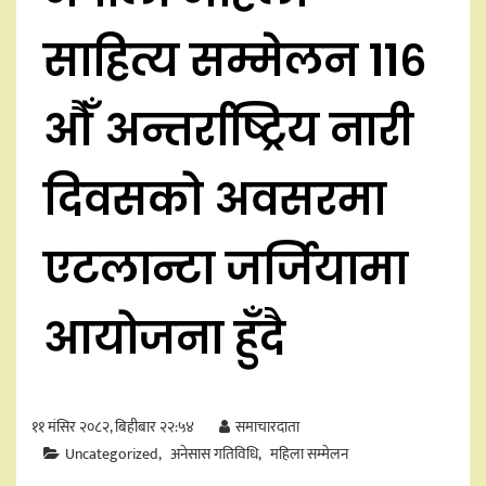
साहित्य सम्मेलन ११६
औँ अन्तर्राष्ट्रिय नारी
दिवसको अवसरमा
एटलान्टा जर्जियामा
आयोजना हुँदै
११ मंसिर २०८२, बिहीबार २२:५४
समाचारदाता
Uncategorized
अनेसास गतिविधि
महिला सम्मेलन