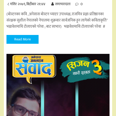
८ मंसिर २०७९, बिहीबार २१:४४
समाचारदाता
0
(बोस्टनका कवि , अनेसास बोस्टन च्याप्टर उपाध्यक्ष, राजमित्र प्रज्ञा-प्रतिष्ठानका
संरक्षक सुशील नेपालको नेपालमा ‍शुक्रवार सार्वजनिक हुन लागेको कविताकृति ‘
भग्नावेशमाथि टोलाएको परेवा ; बाट साभार) भग्नावेशमाथि टोलाएको परेवा #
Read More