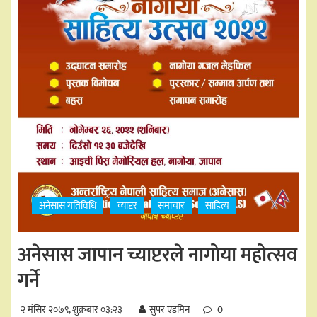
अनेसास गतिविधि
च्याप्टर
समाचार
साहित्य
अनेसास जापान च्याप्टरले नागोया महोत्सव
गर्ने
२ मंसिर २०७९, शुक्रबार ०३:२३
सुपर एडमिन
0