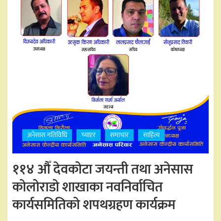
अनेसास गतिविधि
च्याप्टर
समाचार
साहित्य
११४ औँ देवकोटा जयन्ती तथा अनेसास
कोलोराडो शाखाका नवनिर्वाचित
कार्यसमितिको शपथग्रहण कार्यक्रम