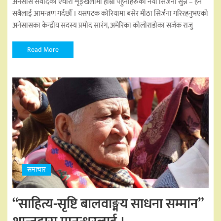
अनेसास संवादको एघारौँ शृङ्खलामा हाम्रा पहुनाहरूको नयाँ सिर्जना सुन्न – हेर्न
सबैलाई आमन्त्रण गर्दछौँ । यसपटक कोरियामा बसेर मीठा सिर्जना गरिरहनुभएको
अनेसासका केन्द्रीय सदस्य प्रमोद सारंग, अमेरिका कोलोराडोका सर्जक राजु
Read More
समाचार
“साहित्य-सृष्टि बालवाङ्मय साधना सम्मान”