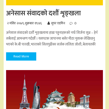
अनेसास संवादको दशौँ शृङ्खला
२ मंसिर २०७९, शुक्रबार १९:४६
सुपर एडमिन
0
अनेसास संवादको दशौँ शृङ्खलामा हाम्रा पहुनाहरूको नयाँ सिर्जना सुन्न – हेर्न
सबैलाई आमन्त्रण गर्दछौँ । यसपटक जापानमा बसेर मीठा मुक्तक लेखिरहनु
भएको के.बी पारखी, भारतको सिलगुढीका सर्जक ललिता जोशी, बेलायतकी
Read More