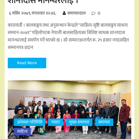
शान्तदास मानन्धरलाई ।
६ मंसिर २०७९, मंगलवार १२:४६
समाचारदाता
0
काठमाडौं । बालवाङ्मय तथा अनुसन्धान केन्द्रले “साहित्य-सृष्टि बालवाङ्मय साधना
सम्मान-२०७९” पहिलोपटक नेपाली बालसाहित्यका विशिष्ट साधक शान्तदास
मानन्धरलाई समर्पण गर्ने भएको छ । सो सम्मानअन्तर्गत रू. २५ हजार नगदसहित
सम्मानपत्र प्रदान
Read More
अनेसास गतिविधि
च्याप्टर
मुख्य समाचार
समाचार
साहित्य