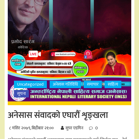
Uncategorized
अनेसास गतिविधि
समाचार
साहित्य
सूचना
अनेसास संवादको एघारौँ शृङ्खला
८ मंसिर २०७९, बिहीबार २१:००
सुपर एडमिन
0