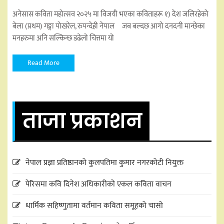
अनेसास कविता महोत्सव २०२५ मा विजयी भएका कविताहरू १) देश जलिरहेको
बेला (प्रथम) गङ्गा पोखरेल, रुपन्देही नेपाल जब बल्दछ आगो दनदनी मान्छेका
मनहरुमा अनि सल्किन्छ डढेलो चित्तमा यो
Read More
ताजा प्रकाशन
नेपाल प्रज्ञा प्रतिष्ठानको कुलपतिमा कुमार नगरकोटी नियुक्त
पेरिसमा कवि दिनेश अधिकारीको एकल कविता वाचन
धार्मिक सहिष्णुतामा वर्तमान कविता समूहको चासो