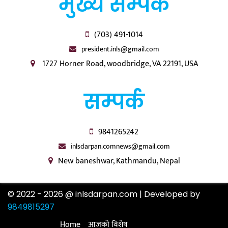
मुख्य सम्पर्क
(703) 491-1014
president.inls@gmail.com
1727 Horner Road, woodbridge, VA 22191, USA
सम्पर्क
9841265242
inlsdarpan.comnews@gmail.com
New baneshwar, Kathmandu, Nepal
© 2022 - 2026 @ inlsdarpan.com | Developed by
9849815297
Home
आजको विशेष