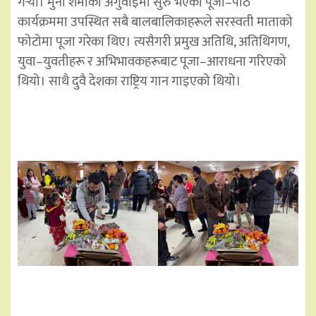
गर्‍यो। मुना शर्माको अगुवाइमा सुरु भएको पूजा–पाठ
कार्यक्रममा उपस्थित सबै बालबालिकाहरूले सरस्वती माताको
फोटोमा पूजा गरेका थिए। त्यसैगरी प्रमुख अतिथि, अतिथिगण,
युवा–युवतीहरू र अभिभावकहरूबाट पूजा–आराधना गरिएको
थियो। साथै दुवै देशका राष्ट्रिय गान गाइएको थियो।