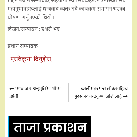
खट्ने प्रधान सम्पादक, सहयोगी स्वयंसेवकहरू र उपस्थित सबै
महानुभावहरूलाई धन्यवाद व्यक्त गर्दै कार्यक्रम समापन भएको
घोषणा गर्नुभएको थियो।
लेखन/सम्पादन : इश्वरी भट्ट
प्रधान सम्पादक
प्रतिकृया दिनुहोस्
Post
‘आवाज र अनुभूति’मा भीष्म
कालीभक्त पन्त लोकसाहित्य
उप्रेती
पुरस्कार नन्दकृष्ण जोशीलाई
navigation
ताजा प्रकाशन