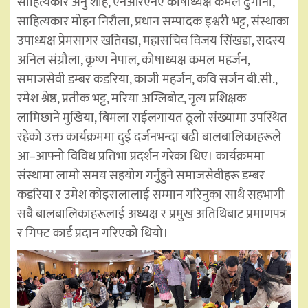
साहित्यकार अनु शाह, एनआरएनए कोषाध्यक्ष कमल ढुंगाना,
साहित्यकार मोहन निरौला, प्रधान सम्पादक इश्वरी भट्ट, संस्थाका
उपाध्यक्ष प्रेमसागर खतिवडा, महासचिव विजय सिंखडा, सदस्य
अनिल संग्रौला, कृष्ण नेपाल, कोषाध्यक्ष कमल महर्जन,
समाजसेवी डम्बर कडरिया, काजी महर्जन, कवि सर्जन बी.सी.,
रमेश श्रेष्ठ, प्रतीक भट्ट, मरिया अग्लिबोट, नृत्य प्रशिक्षक
लामिछाने मुखिया, बिमला राईलगायत ठूलो संख्यामा उपस्थित
रहेको उक्त कार्यक्रममा दुई दर्जनभन्दा बढी बालबालिकाहरूले
आ–आफ्नो विविध प्रतिभा प्रदर्शन गरेका थिए। कार्यक्रममा
संस्थामा लामो समय सहयोग गर्नुहुने समाजसेवीहरू डम्बर
कडरिया र उमेश कोइरालालाई सम्मान गरिनुका साथै सहभागी
सबै बालबालिकाहरूलाई अध्यक्ष र प्रमुख अतिथिबाट प्रमाणपत्र
र गिफ्ट कार्ड प्रदान गरिएको थियो।