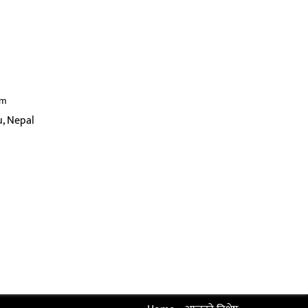
om
, Nepal