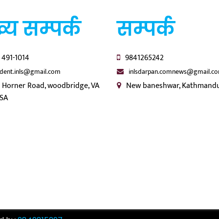
्य सम्पर्क
सम्पर्क
 491-1014
9841265242
ident.inls@gmail.com
inlsdarpan.comnews@gmail.c
 Horner Road, woodbridge, VA
New baneshwar, Kathmandu
USA