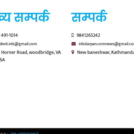
्य सम्पर्क
सम्पर्क
 491-1014
9841265242
ident.inls@gmail.com
inlsdarpan.comnews@gmail.c
 Horner Road, woodbridge, VA
New baneshwar, Kathmandu
USA