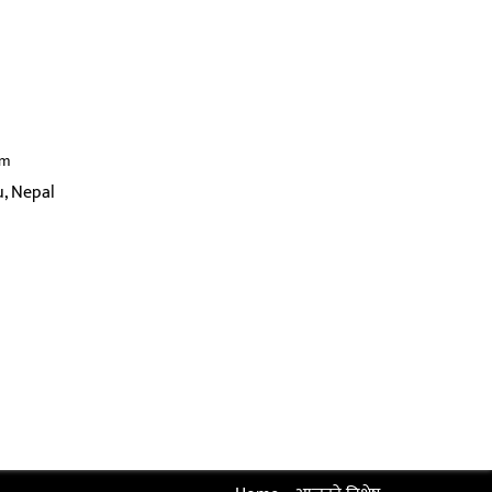
om
, Nepal