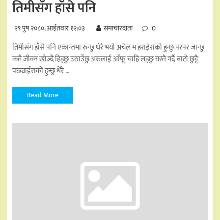
तिमीसँग हाँसे पनि
२९ पुष २०८०, आईतवार १२:०३
समाचारदाता
0
तिमीसंग हाँसे पनि एकान्तमा रुन्छु धेरै भयो अचेल म हराईराको हुन्छु परपर जान्छु
कतै जीवन खोज्दै हिड्छु उठाउँछु अरुलाई आँफू चाहि लड्छु यस्तै गर्दै बाटो छुट्टै
पछ्याईराको हुन्छु धेरै …
Read More