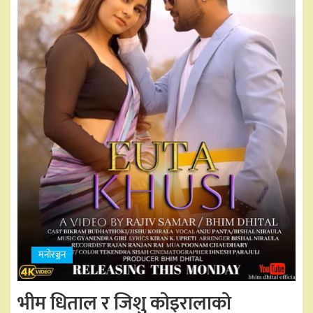
मनोरञ्जन
भीम धिताल र जिशु कोइरालाको