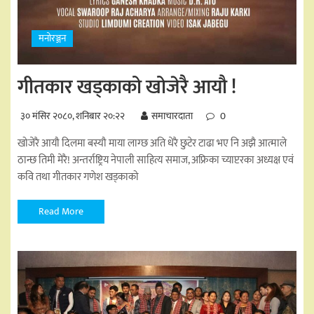
मनोरञ्जन
गीतकार खड्काको खोजेरै आयौ !
३० मंसिर २०८०, शनिबार २०:२२
समाचारदाता
0
खोजेरै आयौ दिलमा बस्यौ माया लाग्छ अति धेरै छुटेर टाढा भए नि अझै आत्माले
ठान्छ तिमी मेरै! अन्तर्राष्ट्रिय नेपाली साहित्य समाज, अफ्रिका च्याप्टरका अध्यक्ष एवं
कवि तथा गीतकार गणेश खड्काको
Read More