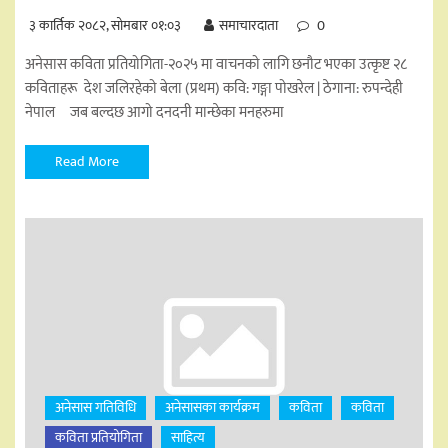
३ कार्तिक २०८२, सोमबार ०१:०३
समाचारदाता
0
अनेसास कविता प्रतियोगिता-२०२५ मा वाचनको लागि छनौट भएका उत्कृष्ट २८
कविताहरू देश जलिरहेको बेला (प्रथम) कवि: गङ्गा पोखरेल | ठेगाना: रुपन्देही
नेपाल जब बल्दछ आगो दनदनी मान्छेका मनहरुमा
Read More
अनेसास गतिविधि
अनेसासका कार्यक्रम
कविता
कविता
कविता प्रतियोगिता
साहित्य