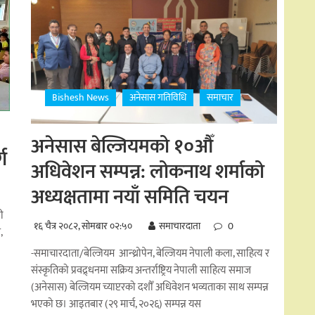
Bishesh News
अनेसास गतिविधि
समाचार
अनेसास बेल्जियमको १०औँ
ग
अधिवेशन सम्पन्न: लोकनाथ शर्माको
अध्यक्षतामा नयाँ समिति चयन
ी
१६ चैत्र २०८२, सोमबार ०२:५०
समाचारदाता
0
,
-समाचारदाता/बेल्जियम आन्थ्रोपेन, बेल्जियम नेपाली कला, साहित्य र
संस्कृतिको प्रवद्र्धनमा सक्रिय अन्तर्राष्ट्रिय नेपाली साहित्य समाज
(अनेसास) बेल्जियम च्याप्टरको दशौँ अधिवेशन भव्यताका साथ सम्पन्न
भएको छ। आइतबार (२९ मार्च, २०२६) सम्पन्न यस