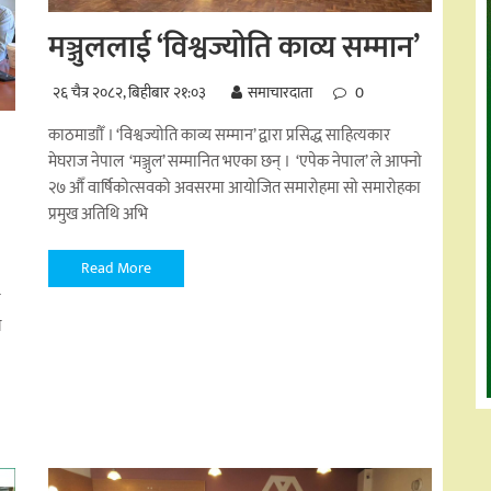
मञ्जुललाई ‘विश्वज्योति काव्य सम्मान’
२६ चैत्र २०८२, बिहीबार २१:०३
समाचारदाता
0
काठमाडाौँ । ‘विश्वज्योति काव्य सम्मान’ द्वारा प्रसिद्ध साहित्यकार
मेघराज नेपाल ‘मञ्जुल’ सम्मानित भएका छन् । ‘एपेक नेपाल’ ले आफ्नो
२७ औँ वार्षिकोत्सवको अवसरमा आयोजित समारोहमा सो समारोहका
प्रमुख अतिथि अभि
Read More
ा
य