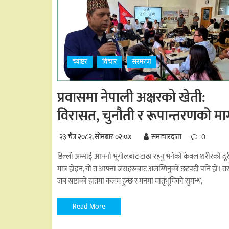
च्याप्टर
विचार
संस्मरण
प्रवासमा नेपाली अक्षरको खेती:
विरासत, चुनौती र रूपान्तरणको मार्
२३ चैत्र २०८२, सोमबार ०२:०७
समाचारदाता
0
डिल्ली अम्माई आफ्नो भूगोलबाट टाढा रहनु भनेको केवल शरीरको दूर
मात्र होइन, यो त आफ्ना जराहरूबाट अलग्गिनुको छटपटी पनि हो। तर
जब स्रष्टाको हातमा कलम हुन्छ र मनमा मातृभूमिको सुगन्ध,
Read More