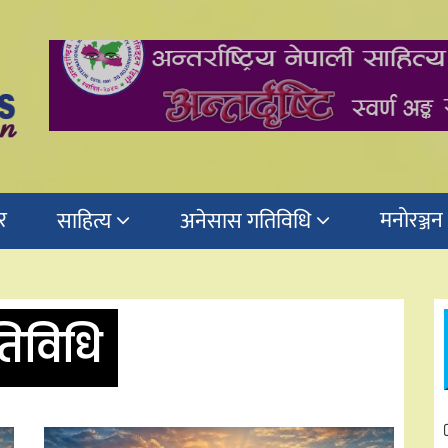
र
मनोरञ्जन
साहित्य
अनेसास गतिविधि
िविधि