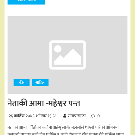
कविता
साहित्य
नेताकी आमा -महेश्वर पन्त
२६ कार्तिक २०७९, शनिबार १३:१८
समाचारदाता
0
नेताकी आमा पिँढीको बलोमा अडेस् लागेर बलेसीले थोप्लो पारेको आँगनमा
कुर्कुच्चो घुमाएर ठूलो डोब पार्छिन् र, त्यही डोबलाई हेरेर भावुक हुँदै भन्छिन् आमा-