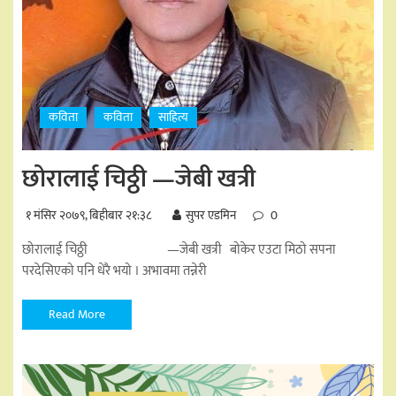
कविता
कविता
साहित्य
छोरालाई चिठ्ठी —जेबी खत्री
१ मंसिर २०७९, बिहीबार २१:३८
सुपर एडमिन
0
छोरालाई चिठ्ठी —जेबी खत्री बोकेर एउटा मिठो सपना
परदेसिएको पनि धेरै भयो । अभावमा तन्नेरी
Read More