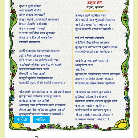
कविता
साहित्य