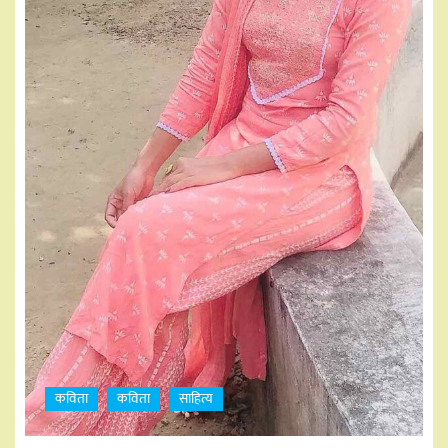
कविता
कविता
साहित्य