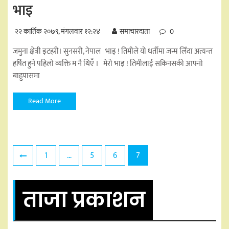
भाइ
२२ कार्तिक २०७९, मंगलवार १२:२४
समाचारदाता
0
जमुना क्षेत्री इटहरी। सुनसरी, नेपाल भाइ ! तिमीले यो धर्तीमा जन्म लिँदा अत्यन्त
हर्षित हुने पहिलो व्यक्ति म नै थिएँ । मेरो भाइ ! तिमीलाई सकिनसकी आफ्नो
बाहुपासमा
Read More
Posts
1
…
5
6
7
pagination
ताजा प्रकाशन