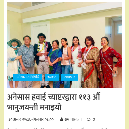
अनेसास गतिविधि
च्याप्टर
समाचार
अनेसास हवाई च्याप्टरद्वारा ११३ औं
भानुजयन्ती मनाइयो
३० असार २०८३, मंगलवार ०६:००
समाचारदाता
0