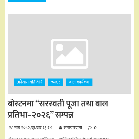
अनेसास गतिविधि
च्याप्टर
बाल कार्यक्रम
बोस्टनमा “सरस्वती पूजा तथा बाल
प्रतिभा–२०२६” सम्पन्न
२८ माघ २०८२, बुधबार १३:१४
समाचारदाता
0