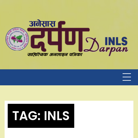
Skip
to
content
TAG:
INLS