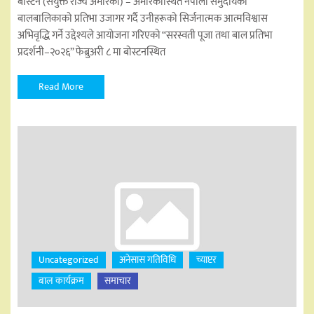
बोस्टन (संयुक्त राज्य अमेरिका) – अमेरिकास्थित नेपाली समुदायका
बालबालिकाको प्रतिभा उजागर गर्दै उनीहरूको सिर्जनात्मक आत्मविश्वास
अभिवृद्धि गर्ने उद्देश्यले आयोजना गरिएको “सरस्वती पूजा तथा बाल प्रतिभा
प्रदर्शनी–२०२६” फेब्रुअरी ८ मा बोस्टनस्थित
Read More
Uncategorized
अनेसास गतिविधि
च्याप्टर
बाल कार्यक्रम
समाचार