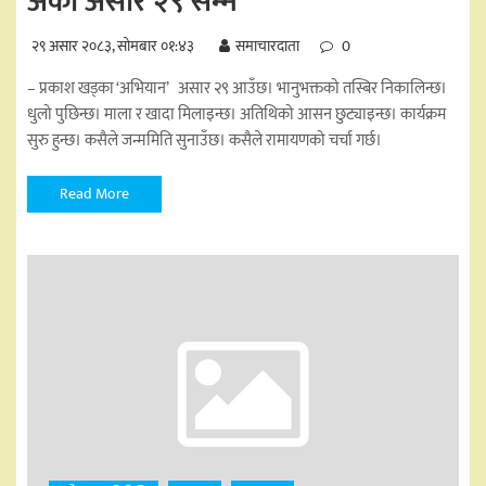
अर्को असार २९ सम्म
२९ असार २०८३, सोमबार ०१:४३
समाचारदाता
0
– प्रकाश खड्का ‘अभियान’ असार २९ आउँछ। भानुभक्तको तस्बिर निकालिन्छ।
धुलो पुछिन्छ। माला र खादा मिलाइन्छ। अतिथिको आसन छुट्याइन्छ। कार्यक्रम
सुरु हुन्छ। कसैले जन्ममिति सुनाउँछ। कसैले रामायणको चर्चा गर्छ।
Read More